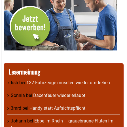
Lesermeinung
fish
bei
132 Fahrzeuge mussten wieder umdrehen
Sonnia
bei
Daxenfeuer wieder erlaubt
3mrd
bei
Handy statt Aufsichtspflicht
Johann
bei
Ebbe im Rhein – grauebraune Fluten im