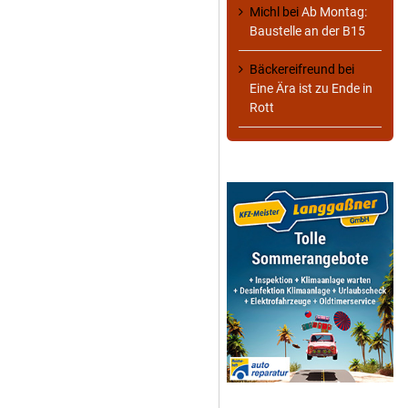
Michl
bei
Ab Montag:
Baustelle an der B15
Bäckereifreund
bei
Eine Ära ist zu Ende in
Rott