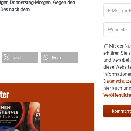
utigen Donnerstag-Morgen. Gegen den
toßes nach dem
Mit der Nu
erklären Sie 
teilen
teilen
und Verarbeit
diese Website
Informationen
Datenschutze
hier auch un
ter
Veröffentlic