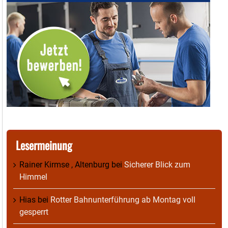
Lesermeinung
Rainer Kirmse , Altenburg
bei
Sicherer Blick zum
Himmel
Hias
bei
Rotter Bahnunterführung ab Montag voll
gesperrt