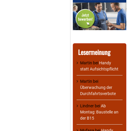
Lesermeinung
Martin
bei
Handy
statt Aufsichtspflicht
Martin
bei
Überwachung der
Durchfahrtsverbote
Lindner
bei
Ab
Montag: Baustelle an
der B15
Mufasa
bei
Handy