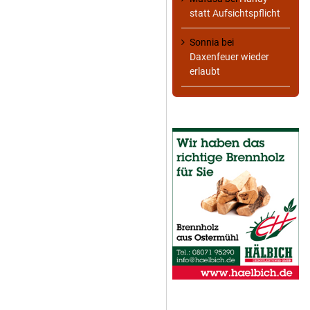
statt Aufsichtspflicht
Sonnia
bei
Daxenfeuer wieder
erlaubt