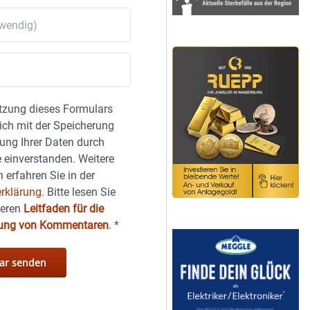
tzung dieses Formulars
sich mit der Speicherung
ung Ihrer Daten durch
 einverstanden. Weitere
 erfahren Sie in der
rklärung.
Bitte lesen Sie
seren
Leitfaden für die
hung von Kommentaren
.
*