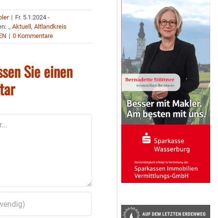
bler
|
Fr. 5.1.2024 -
en:
.
,
Aktuell
,
Altlandkreis
EN
|
0 Kommentare
ssen Sie einen
tar