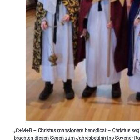
„C+M+B – Christus mansionem benedicat – Christus segne
brachten
diesen Segen zum Jahresbeginn ins Soyener Ra