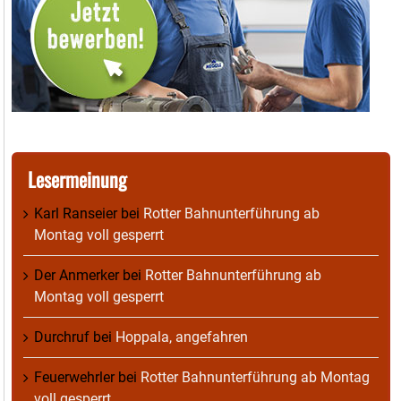
Lesermeinung
Karl Ranseier
bei
Rotter Bahnunterführung ab
Montag voll gesperrt
Der Anmerker
bei
Rotter Bahnunterführung ab
Montag voll gesperrt
Durchruf
bei
Hoppala, angefahren
Feuerwehrler
bei
Rotter Bahnunterführung ab Montag
voll gesperrt