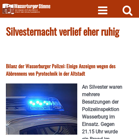
Skip
to
content
Silvesternacht verlief eher ruhig
Bilanz der Wasserburger Polizei: Einige Anzeigen wegen des
Abbrennens von Pyrotechnik in der Altstadt
An Silvester waren
mehrere
Besatzungen der
Polizeiinspektion
Wasserburg im
Einsatz. Gegen
21.15 Uhr wurde