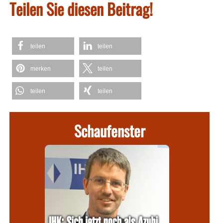
Teilen Sie diesen Beitrag!
teilen
teilen
merken
teilen
teilen
teilen
Schaufenster