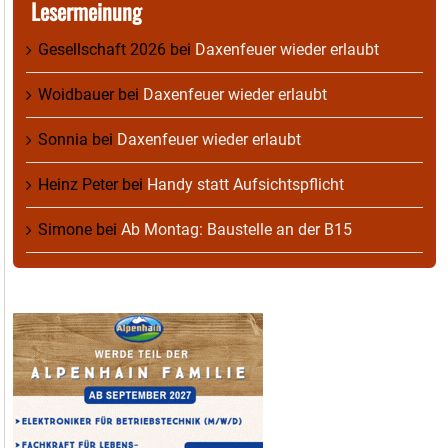
Lesermeinung
Gesellschaft 2026
bei
Daxenfeuer wieder erlaubt
Woidbauer
bei
Daxenfeuer wieder erlaubt
Sonnia
bei
Daxenfeuer wieder erlaubt
Heinz Peter
bei
Handy statt Aufsichtspflicht
Simone
bei
Ab Montag: Baustelle an der B15