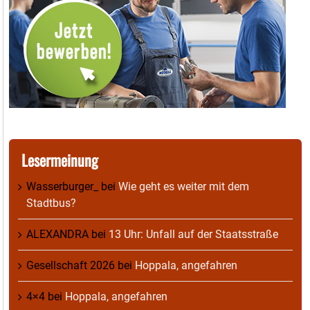
Lesermeinung
Wasserburger_
bei
Wie geht es weiter mit dem
Stadtbus?
ALEXANDRA
bei
13 Uhr: Unfall auf der Staatsstraße
Gesellschaft 2026
bei
Hoppala, angefahren
4×4
bei
Hoppala, angefahren