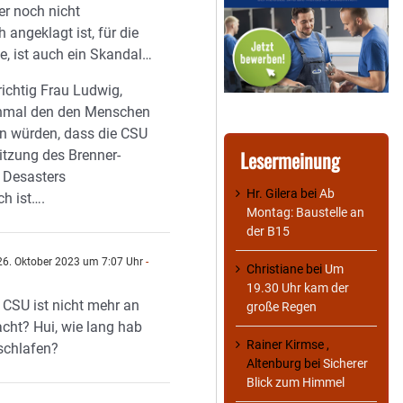
r noch nicht
h angeklagt ist, für die
e, ist auch ein Skandal…
richtig Frau Ludwig,
inmal den den Menschen
en würden, dass die CSU
Lesermeinung
itzung des Brenner-
 Desasters
Hr. Gilera
bei
Ab
ch ist….
Montag: Baustelle an
der B15
6. Oktober 2023 um 7:07 Uhr
-
Christiane
bei
Um
n
19.30 Uhr kam der
CSU ist nicht mehr an
große Regen
cht? Hui, wie lang hab
Rainer Kirmse ,
schlafen?
Altenburg
bei
Sicherer
Blick zum Himmel