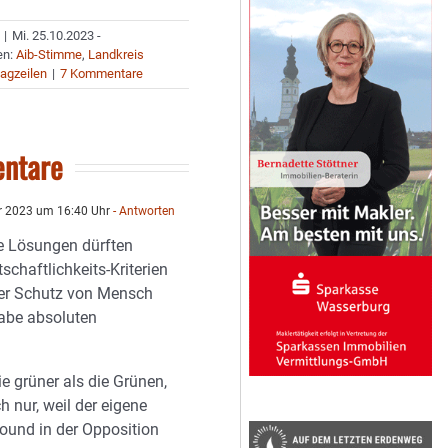
|
Mi. 25.10.2023 -
en:
Aib-Stimme
,
Landkreis
agzeilen
|
7 Kommentare
ntare
r 2023 um 16:40 Uhr
- Antworten
he Lösungen dürften
tschaftlichkeits-Kriterien
Der Schutz von Mensch
abe absoluten
ie grüner als die Grünen,
 nur, weil der eigene
round in der Opposition