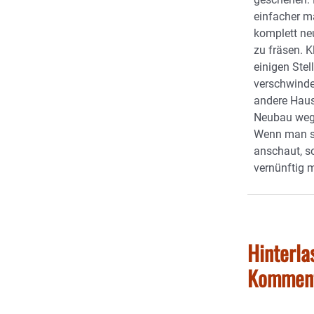
einfacher m
komplett neu
zu fräsen. 
einigen Stel
verschwinde
andere Haus
Neubau weg 
Wenn man s
anschaut, s
vernünftig 
Hinterla
Kommen