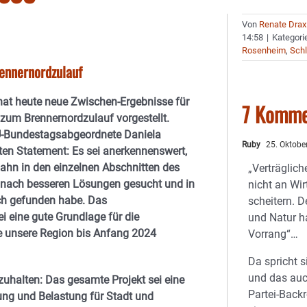
Von
Renate Drax
14:58
|
Kategori
Rosenheim
,
Schl
ennernordzulauf
at heute neue Zwischen-Ergebnisse für
7 Komme
zum Brennernordzulauf vorgestellt.
SU-Bundestagsabgeordnete Daniela
Ruby
25. Oktobe
ten Statement: Es sei anerkennenswert,
ahn in den einzelnen Abschnitten des
„Verträglic
 nach besseren Lösungen gesucht und in
nicht an Wir
ch gefunden habe. Das
scheitern. 
i eine gute Grundlage für die
und Natur h
e unsere Region bis Anfang 2024
Vorrang“…
Da spricht s
und das auch
zuhalten: Das gesamte Projekt sei eine
Partei-Back
ng und Belastung für Stadt und