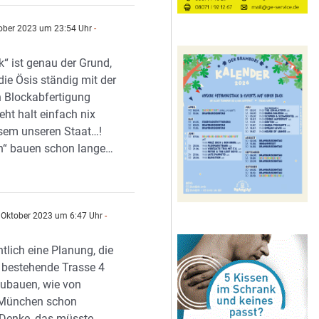
ober 2023 um 23:54 Uhr
-
k“ ist genau der Grund,
ie Ösis ständig mit der
n Blockabfertigung
eht halt einfach nix
esem unseren Staat…!
n“ bauen schon lange…
 Oktober 2023 um 6:47 Uhr
-
ntlich eine Planung, die
e bestehende Trasse 4
zubauen, wie von
 München schon
Denke, das müsste