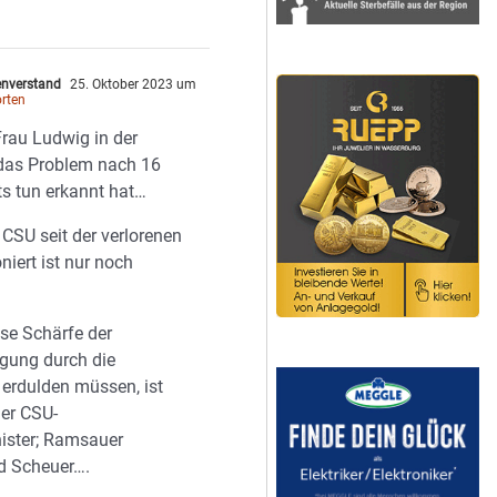
nverstand
25. Oktober 2023 um
rten
rau Ludwig in der
das Problem nach 16
ts tun erkannt hat…
 CSU seit der verlorenen
niert ist nur noch
ese Schärfe der
igung durch die
 erdulden müssen, ist
der CSU-
ister; Ramsauer
d Scheuer….