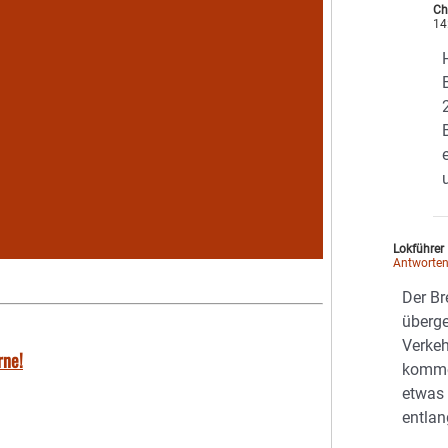
Ch
14
Lokführer
Antworte
Der Br
überge
Verkeh
rne!
komme
etwas 
entlan