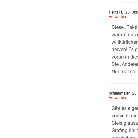
Heinz H.
25. Okt
Antworten
Diese „Takti
warum uns d
willkürliche
nerven! Es g
voran in di
Die „Andere
Nur mal so.
Schlaumaier
26.
Antworten
Gibt es eige
vorsieht, di
Gleisig aus
Grafing bis
geschehen. 