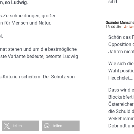
sitzt…
m, so Ludwig.
s-Zerschneidungen, großer
n für Mensch und Natur.
Gsunder Mensche
18:44 Uhr
- Antwo
l.
Schön das F
Opposition 
imat stehen und um die bestmögliche
Jahren nich
ste Variante bedeute, betonte Ludwig
Wie sich die
Wahl positio
-Kriterien scheitern. Der Schutz von
Heuchelei….
Dass wir di
Blockabfert
Österreicher
die Schuld 
Verkehrsmin
Dobrindt un
teilen
teilen