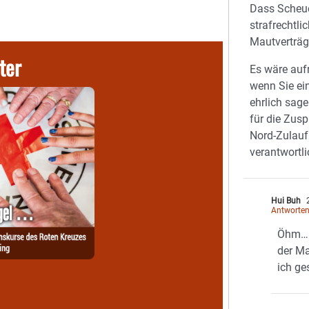
Dass Scheue
strafrechtlic
Mautverträg
ter
Es wäre auf
wenn Sie e
ehrlich sag
für die Zusp
Nord-Zulauf
verantwortli
Hui Buh
2
Antworte
Öhm… 
der Ma
ich ge