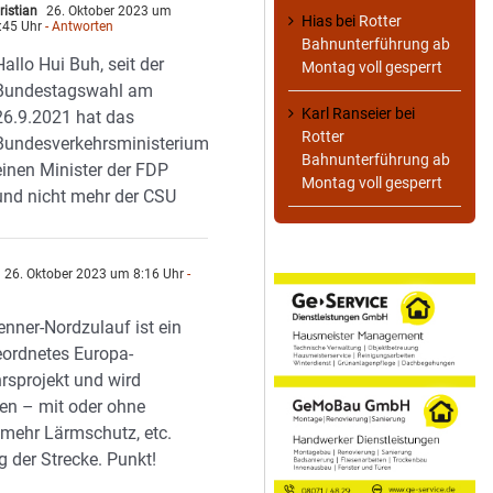
ristian
26. Oktober 2023 um
Hias
bei
Rotter
:45 Uhr
- Antworten
Bahnunterführung ab
Hallo Hui Buh, seit der
Montag voll gesperrt
Bundestagswahl am
Karl Ranseier
bei
26.9.2021 hat das
Rotter
Bundesverkehrsministerium
Bahnunterführung ab
einen Minister der FDP
Montag voll gesperrt
und nicht mehr der CSU
26. Oktober 2023 um 8:16 Uhr
-
n
enner-Nordzulauf ist ein
ordnetes Europa-
rsprojekt und wird
n – mit oder ohne
mehr Lärmschutz, etc.
g der Strecke. Punkt!