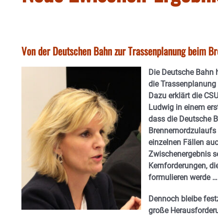
Von der Deutschen Bahn zur Trassenplanung beim Br
Die Deutsche Bahn h
die Trassenplanung 
Dazu erklärt die C
Ludwig in einem ers
dass die Deutsche B
Brennernordzulaufs
einzelnen Fällen au
Zwischenergebnis se
Kernforderungen, di
formulieren werde …
Dennoch bleibe fest
große Herausforderu