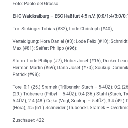
Foto: Paolo del Grosso
EHC Waldkraiburg – ESC Haßfurt 4:5 n.V. (0:0/1:4/3:0/0:
Tor: Sickinger Tobias (#32); Lode Christoph (#40);
Verteidigung: Hora Daniel (#3); Lode Felix (#10); Schmid
Max (#81); Seifert Philipp (#96);
Sturm: Lode Philipp (#7); Huber Josef (#16); Decker Leon
Herman Martin (#69); Dana Josef (#70); Soukup Dominik
Patrick (#98);
Tore: 0:1 (25.) Sramek (Trübenekr, Stach – 5-4ÜZ); 0:2 (26
(29.) Trübenekr (Pribyl – 5-4ÜZ); 0:4 (36.) Stahl (Stach, T
5-4ÜZ); 2:4 (48.) Cejka (Vogl, Soukup – 5-4ÜZ); 3:4 (49.)
(Hora); 4:5 (61.) Schneider (Trübenekr, Sramek – Overtime
Zuschauer: 422