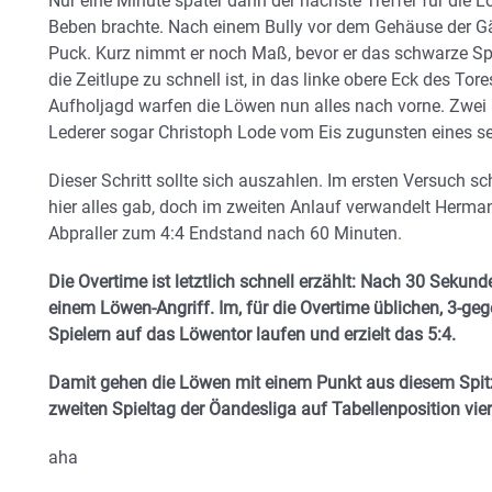
Nur eine Minute später dann der nächste Treffer für die L
Beben brachte. Nach einem Bully vor dem Gehäuse der G
Puck. Kurz nimmt er noch Maß, bevor er das schwarze Spie
die Zeitlupe zu schnell ist, in das linke obere Eck des Tor
Aufholjagd warfen die Löwen nun alles nach vorne. Zwe
Lederer sogar Christoph Lode vom Eis zugunsten eines se
Dieser Schritt sollte sich auszahlen. Im ersten Versuch s
hier alles gab, doch im zweiten Anlauf verwandelt Herma
Abpraller zum 4:4 Endstand nach 60 Minuten.
Die Overtime ist letztlich schnell erzählt: Nach 30 Sekun
einem Löwen-Angriff. Im, für die Overtime üblichen, 3-g
Spielern auf das Löwentor laufen und erzielt das 5:4.
Damit gehen die Löwen mit einem Punkt aus diesem Spit
zweiten Spieltag der Öandesliga auf Tabellenposition vier
aha