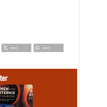
teilen
teilen
ter