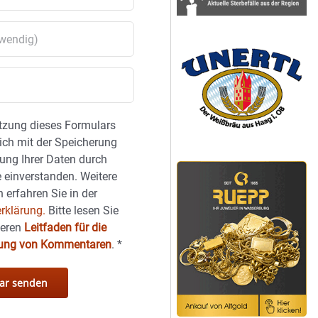
tzung dieses Formulars
sich mit der Speicherung
ung Ihrer Daten durch
 einverstanden. Weitere
 erfahren Sie in der
rklärung.
Bitte lesen Sie
seren
Leitfaden für die
hung von Kommentaren
.
*