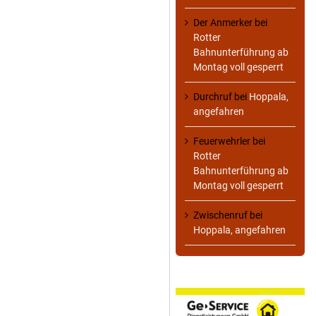
Der Anmerker
bei
Rotter
Bahnunterführung ab
Montag voll gesperrt
Durchruf
bei
Hoppala,
angefahren
Feuerwehrler
bei
Rotter
Bahnunterführung ab
Montag voll gesperrt
Zwischenruf
bei
Hoppala, angefahren