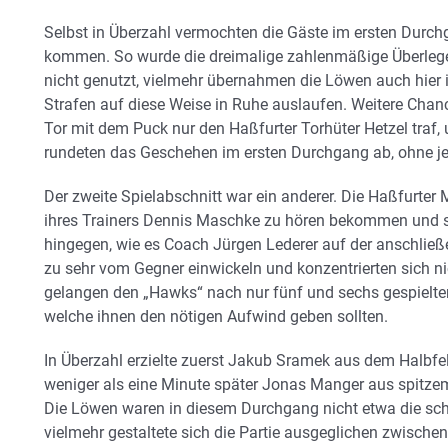
Selbst in Überzahl vermochten die Gäste im ersten Durchga
kommen. So wurde die dreimalige zahlenmäßige Überlege
nicht genutzt, vielmehr übernahmen die Löwen auch hier i
Strafen auf diese Weise in Ruhe auslaufen. Weitere Chanc
Tor mit dem Puck nur den Haßfurter Torhüter Hetzel traf, 
rundeten das Geschehen im ersten Durchgang ab, ohne je
Der zweite Spielabschnitt war ein anderer. Die Haßfurter 
ihres Trainers Dennis Maschke zu hören bekommen und sp
hingegen, wie es Coach Jürgen Lederer auf der anschließ
zu sehr vom Gegner einwickeln und konzentrierten sich ni
gelangen den „Hawks“ nach nur fünf und sechs gespielten
welche ihnen den nötigen Aufwind geben sollten.
In Überzahl erzielte zuerst Jakub Sramek aus dem Halbf
weniger als eine Minute später Jonas Manger aus spitzem
Die Löwen waren in diesem Durchgang nicht etwa die sc
vielmehr gestaltete sich die Partie ausgeglichen zwisc