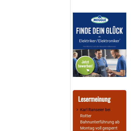
Lesermeinung
Karl Ranseier
bei
Rotter
Bahnunterführung ab
Montag voll gesperrt