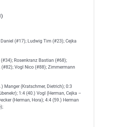
1)
t Daniel (#17); Ludwig Tim (#23); Cejka
 (#34); Rosenkranz Bastian (#68);
 (#82); Vogl Nico (#88); Zimmermann
.) Manger (Kratschmer, Dietrich); 0:3
rübenekr); 1:4 (40.) Vogl (Herman, Cejka –
 Decker (Herman, Hora); 4:4 (59.) Herman
);