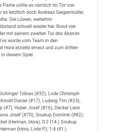
 Partie sollte es nämlich im Tor von
r es letztlich doch Andreas Geigenmüller,
lte. Die Löwen, weiterhin
Abstand schnell wieder her. Rund vier
der mit seinem zweiten Tor des Abends
und es wurde vom Team in den
l Hora erzielte erneut und zum dritten
in diesem Spiel.
 Sickinger Tobias (#32); Lode Christoph
Schmidt Daniel (#17); Ludwig Tim (#23);
pp (#7); Huber Josef (#16); Decker Leon
Dana Josef (#70); Soukup Dominik (#82);
cker (Herman, Hora); 0:2 (14.) Soukup
 Herman (Hora, Lode P.); 1:4 (41.)