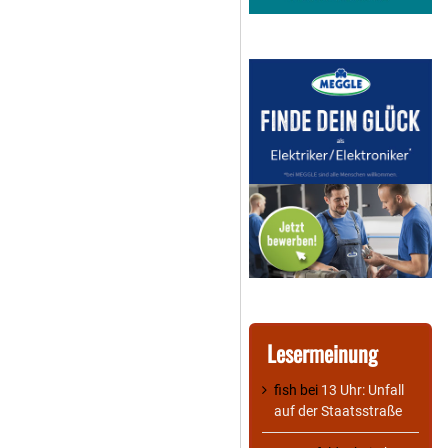
Lesermeinung
fish
bei
13 Uhr: Unfall
auf der Staatsstraße