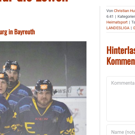
Von
Christian H
6:41
|
Kategorie
Heimatsport
|
T
LANDESLIGA
|
urg in Bayreuth
Hinterla
Kommen
Kommentar