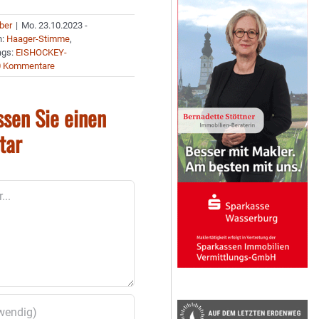
uber
|
Mo. 23.10.2023 -
n:
Haager-Stimme
,
ags:
EISHOCKEY-
0 Kommentare
ssen Sie einen
tar