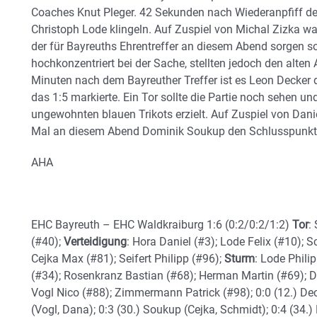
Coaches Knut Pleger. 42 Sekunden nach Wiederanpfiff der
Christoph Lode klingeln. Auf Zuspiel von Michal Zizka wa
der für Bayreuths Ehrentreffer an diesem Abend sorgen sol
hochkonzentriert bei der Sache, stellten jedoch den alten 
Minuten nach dem Bayreuther Treffer ist es Leon Decker 
das 1:5 markierte. Ein Tor sollte die Partie noch sehen 
ungewohnten blauen Trikots erzielt. Auf Zuspiel von Danie
Mal an diesem Abend Dominik Soukup den Schlusspunkt 
AHA
EHC Bayreuth – EHC Waldkraiburg 1:6 (0:2/0:2/1:2)
Tor
:
(#40);
Verteidigung
: Hora Daniel (#3); Lode Felix (#10); 
Cejka Max (#81); Seifert Philipp (#96);
Sturm
: Lode Phili
(#34); Rosenkranz Bastian (#68); Herman Martin (#69); 
Vogl Nico (#88); Zimmermann Patrick (#98); 0:0 (12.) De
(Vogl, Dana); 0:3 (30.) Soukup (Cejka, Schmidt); 0:4 (34.)