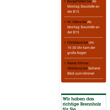
Burgerfelder
bei
Ab
Montag: Baustelle an
der B15
Hr. Gilera
bei
Ab
Montag: Baustelle an
der B15
Christiane
bei
Um
19.30 Uhr kam der
große Regen
Rainer Kirmse ,
Altenburg
bei
Sicherer
Blick zum Himmel