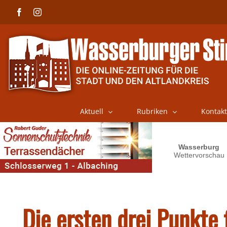
Skip
Facebook
Instagram
to
content
Aktuell
Rubriken
Kontakt
Die ersten drei Punkte 