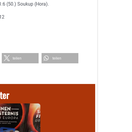
1:6 (50.) Soukup (Hora).
 12
teilen
teilen
ter