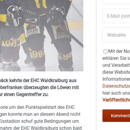
Mit der Nu
erklären Sie 
und Verarbeit
diese Website
Informationen
päck kehrte der EHC Waldkraiburg aus
Datenschutze
Oberfranken überzeugten die Löwen mit
hier auch un
r einen Gegentreffer zu.
Veröffentlic
horie um den Punktspielstart des EHC
egen konnte man an diesem Abend nicht
r Eisstadion schuf gute Bedingungen um
ernahm der EHC Waldkraiburg schon bald