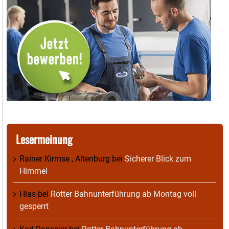
Lesermeinung
Rainer Kirmse , Altenburg
bei
Sicherer Blick zum
Himmel
Hias
bei
Rotter Bahnunterführung ab Montag voll
gesperrt