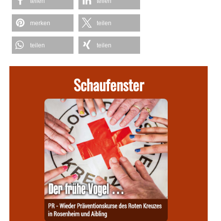
teilen
teilen
merken
teilen
teilen
teilen
Schaufenster