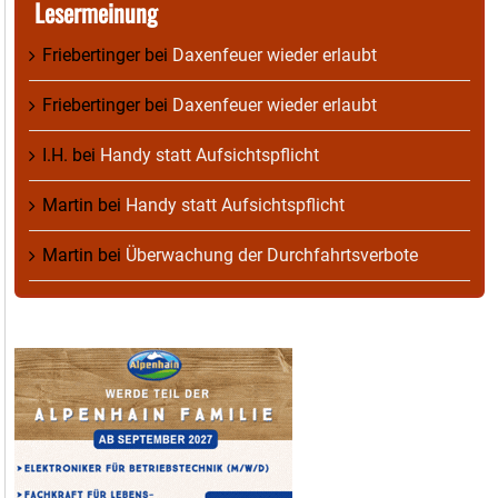
Lesermeinung
Friebertinger
bei
Daxenfeuer wieder erlaubt
Friebertinger
bei
Daxenfeuer wieder erlaubt
I.H.
bei
Handy statt Aufsichtspflicht
Martin
bei
Handy statt Aufsichtspflicht
Martin
bei
Überwachung der Durchfahrtsverbote