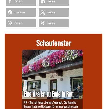
teilen
teilen
merken
teilen
teilen
teilen
Schaufenster