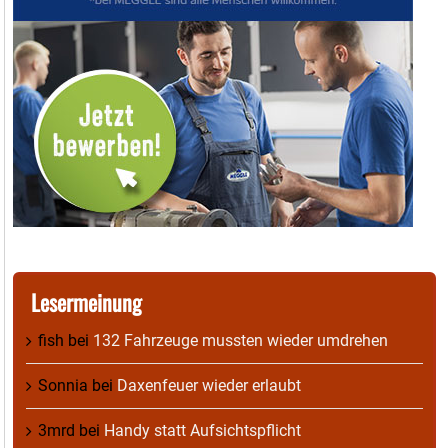
Lesermeinung
fish
bei
132 Fahrzeuge mussten wieder umdrehen
Sonnia
bei
Daxenfeuer wieder erlaubt
3mrd
bei
Handy statt Aufsichtspflicht