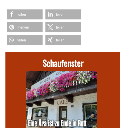
teilen
teilen
merken
teilen
teilen
teilen
Schaufenster