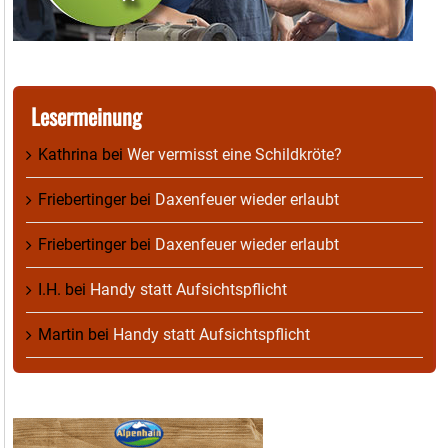
Lesermeinung
Kathrina
bei
Wer vermisst eine Schildkröte?
Friebertinger
bei
Daxenfeuer wieder erlaubt
Friebertinger
bei
Daxenfeuer wieder erlaubt
I.H.
bei
Handy statt Aufsichtspflicht
Martin
bei
Handy statt Aufsichtspflicht