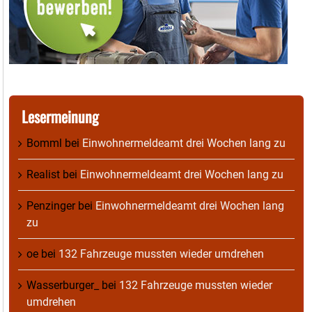
Lesermeinung
Bomml
bei
Einwohnermeldeamt drei Wochen lang zu
Realist
bei
Einwohnermeldeamt drei Wochen lang zu
Penzinger
bei
Einwohnermeldeamt drei Wochen lang
zu
oe
bei
132 Fahrzeuge mussten wieder umdrehen
Wasserburger_
bei
132 Fahrzeuge mussten wieder
umdrehen