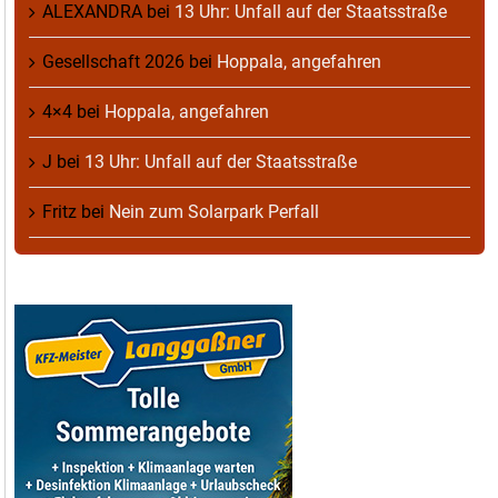
ALEXANDRA
bei
13 Uhr: Unfall auf der Staatsstraße
Gesellschaft 2026
bei
Hoppala, angefahren
4×4
bei
Hoppala, angefahren
J
bei
13 Uhr: Unfall auf der Staatsstraße
Fritz
bei
Nein zum Solarpark Perfall