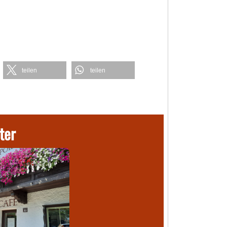
teilen
teilen
ter