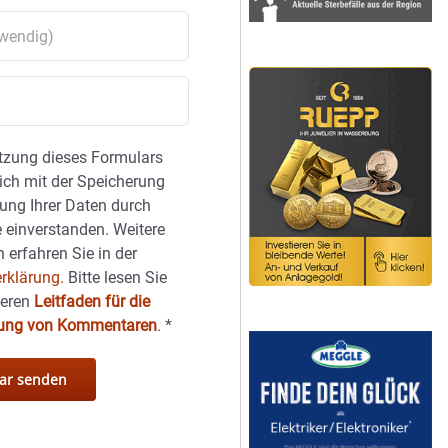
tzung dieses Formulars
sich mit der Speicherung
ung Ihrer Daten durch
 einverstanden. Weitere
 erfahren Sie in der
rklärung.
Bitte lesen Sie
seren
Leitfaden für die
hung von Kommentaren
.
*