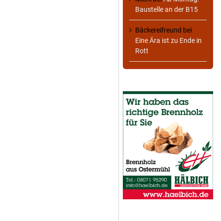
Baustelle an der B15
Bäckereifreund
bei
Eine Ära ist zu Ende in
Rott