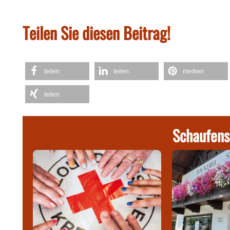
Teilen Sie diesen Beitrag!
teilen
teilen
merken
teilen
Schaufens