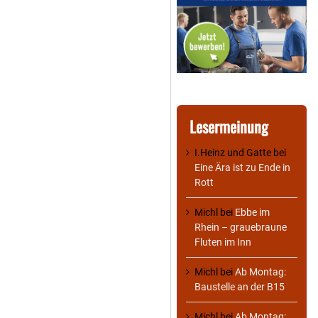
Lesermeinung
I.Heinz und Gatte
bei
Eine Ära ist zu Ende in
Rott
Michl
bei
Ebbe im
Rhein – grauebraune
Fluten im Inn
Michl
bei
Ab Montag:
Baustelle an der B15
Michl
bei
Ab Montag: