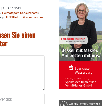
|
So. 8.10.2023 -
n:
Heimatsport
,
Schaufenster
,
ags:
FUSSBALL
|
0 Kommentare
ssen Sie einen
tar