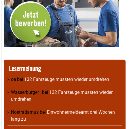
Lesermeinung
oe
bei
132 Fahrzeuge mussten wieder umdrehen
Wasserburger_
bei
132 Fahrzeuge mussten wieder
umdrehen
Nostradamus
bei
Einwohnermeldeamt drei Wochen
lang zu