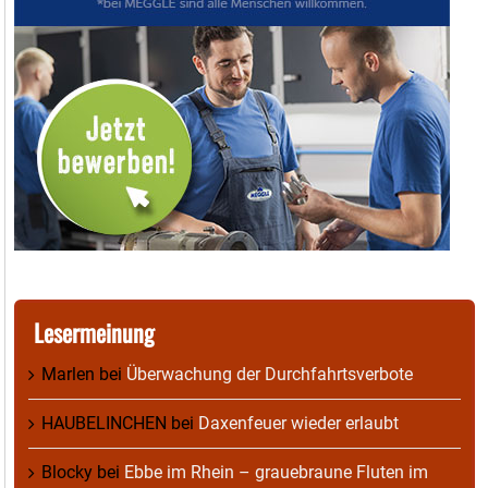
Lesermeinung
Marlen
bei
Überwachung der Durchfahrtsverbote
HAUBELINCHEN
bei
Daxenfeuer wieder erlaubt
Blocky
bei
Ebbe im Rhein – grauebraune Fluten im