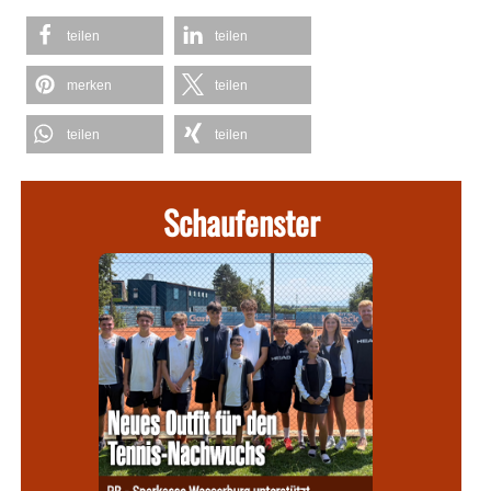
teilen
teilen
merken
teilen
teilen
teilen
Schaufenster