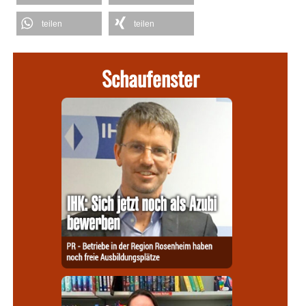
teilen
teilen
Schaufenster