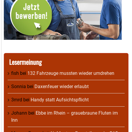
Lesermeinung
fish
bei
132 Fahrzeuge mussten wieder umdrehen
Sonnia
bei
Daxenfeuer wieder erlaubt
3mrd
bei
Handy statt Aufsichtspflicht
Johann
bei
Ebbe im Rhein – grauebraune Fluten im
Inn