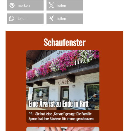
merken
teilen
teilen
teilen
Schaufenster