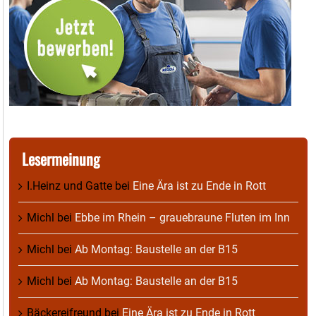
Lesermeinung
I.Heinz und Gatte
bei
Eine Ära ist zu Ende in Rott
Michl
bei
Ebbe im Rhein – grauebraune Fluten im Inn
Michl
bei
Ab Montag: Baustelle an der B15
Michl
bei
Ab Montag: Baustelle an der B15
Bäckereifreund
bei
Eine Ära ist zu Ende in Rott