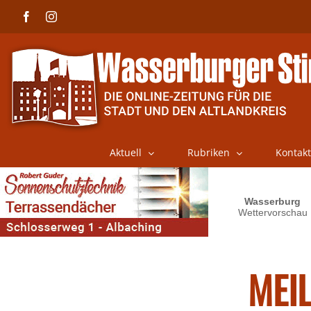
Skip
Facebook
Instagram
to
content
Aktuell
Rubriken
Kontakt
MEI