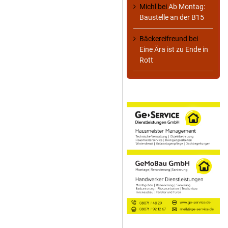
Michl
bei
Ab Montag:
Baustelle an der B15
Bäckereifreund
bei
Eine Ära ist zu Ende in
Rott