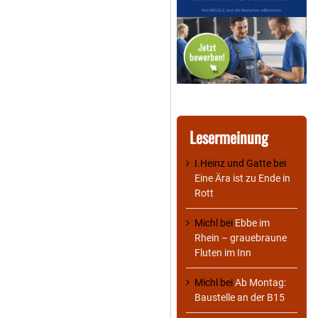
Lesermeinung
I.Heinz und Gatte
bei
Eine Ära ist zu Ende in
Rott
Michl
bei
Ebbe im
Rhein – grauebraune
Fluten im Inn
Michl
bei
Ab Montag:
Baustelle an der B15