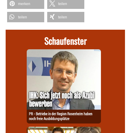
merken
teilen
teilen
teilen
Schaufenster