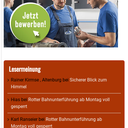
Lesermeinung
Rainer Kirmse , Altenburg
bei
Sicherer Blick zum
Himmel
Hias
bei
Rotter Bahnunterführung ab Montag voll
gesperrt
Karl Ranseier
bei
Rotter Bahnunterführung ab
Montag voll gesperrt