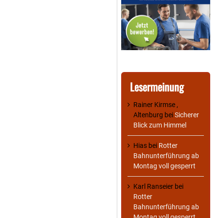
Lesermeinung
Rainer Kirmse ,
Altenburg
bei
Sicherer
Blick zum Himmel
Hias
bei
Rotter
Bahnunterführung ab
Montag voll gesperrt
Karl Ranseier
bei
Rotter
Bahnunterführung ab
Montag voll gesperrt