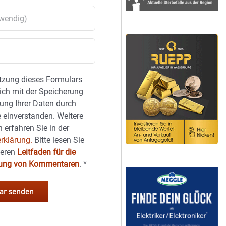
tzung dieses Formulars
sich mit der Speicherung
ung Ihrer Daten durch
 einverstanden. Weitere
 erfahren Sie in der
rklärung.
Bitte lesen Sie
seren
Leitfaden für die
hung von Kommentaren
.
*