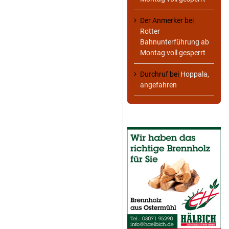
Der Anmerker
bei
Rotter
Bahnunterführung ab
Montag voll gesperrt
Durchruf
bei
Hoppala,
angefahren