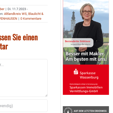
uber
|
Di. 11.7.2023 -
en:
Altlandkreis WS
,
Blaulicht &
VENHAUSEN
|
0 Kommentare
ssen Sie einen
tar