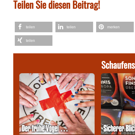
Teilen Sie diesen Beitrag!
teilen
teilen
merken
teilen
Schaufens