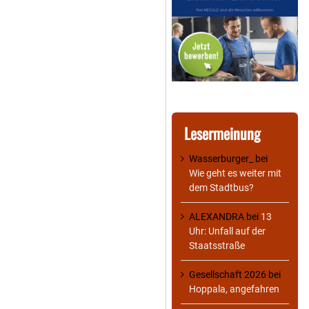
Lesermeinung
Wasserburger_
bei
Wie geht es weiter mit
dem Stadtbus?
ALEXANDRA
bei
13
Uhr: Unfall auf der
Staatsstraße
Gesellschaft 2026
bei
Hoppala, angefahren