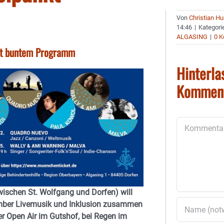
Von
Christian H
14:46
|
Kategori
ALGASING
|
0 
mit buntem Programm
Hinterla
Kommen
Kommentar
wischen St. Wolfgang und Dorfen) will
tember Livemusik und Inklusion zusammen
r Open Air im Gutshof, bei Regen im