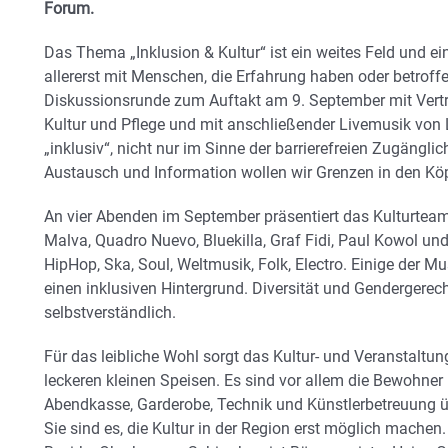
Forum.
Das Thema „Inklusion & Kultur“ ist ein weites Feld und 
allererst mit Menschen, die Erfahrung haben oder betroffen
Diskussionsrunde zum Auftakt am 9. September mit Vertret
Kultur und Pflege und mit anschließender Livemusik von 
„inklusiv“, nicht nur im Sinne der barrierefreien Zugängli
Austausch und Information wollen wir Grenzen in den Kö
An vier Abenden im September präsentiert das Kulturtea
Malva, Quadro Nuevo, Bluekilla, Graf Fidi, Paul Kowol un
HipHop, Ska, Soul, Weltmusik, Folk, Electro. Einige der 
einen inklusiven Hintergrund. Diversität und Gendergerech
selbstverständlich.
Für das leibliche Wohl sorgt das Kultur- und Veranstalt
leckeren kleinen Speisen. Es sind vor allem die Bewohne
Abendkasse, Garderobe, Technik und Künstlerbetreuung ü
Sie sind es, die Kultur in der Region erst möglich machen