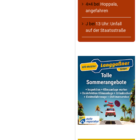
4×4
bei
Hoppala,
angefahren
J
bei
13 Uhr: Unfall
auf der Staatsstraße