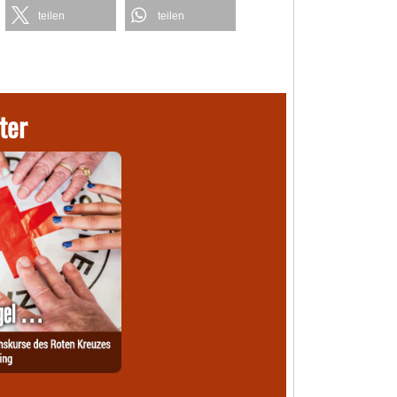
teilen
teilen
ter