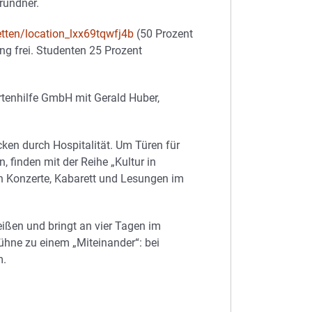
rundner.
etten/location_lxx69tqwfj4b
(50 Prozent
g frei. Studenten 25 Prozent
rtenhilfe GmbH mit Gerald Huber,
ken durch Hospitalität. Um Türen für
 finden mit der Reihe „Kultur in
h Konzerte, Kabarett und Lesungen im
reißen und bringt an vier Tagen im
hne zu einem „Miteinander“: bei
m.