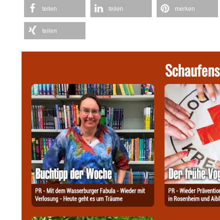
teilen
teilen
merken
teilen
Schaufens