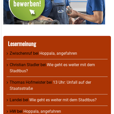
Lesermeinung
Zwischenruf
bei
Hoppala, angefahren
Christian Stadler
bei
Wie geht es weiter mit dem
Stadtbus?
Thomas Hofmeister
bei
13 Uhr: Unfall auf der
Staatsstraße
Landei
bei
Wie geht es weiter mit dem Stadtbus?
HW
bei
Hoppala, angefahren