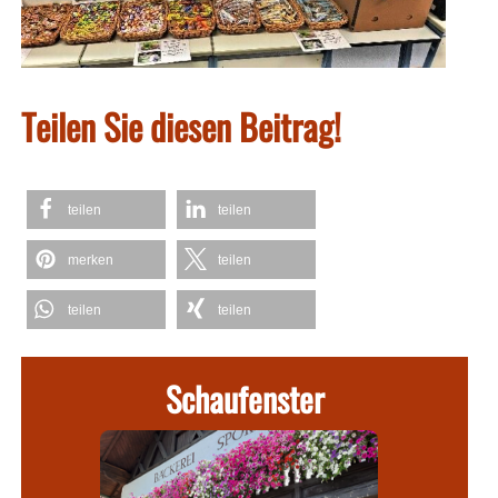
Teilen Sie diesen Beitrag!
teilen
teilen
merken
teilen
teilen
teilen
Schaufenster