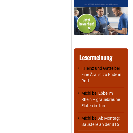
Lesermeinung
I.Heinz und Gatte
bei
Eine Ära ist zu Ende in
Rott
Michl
bei
Ebbe im
Rhein – grauebraune
Fluten im Inn
Michl
bei
Ab Montag:
Baustelle an der B15