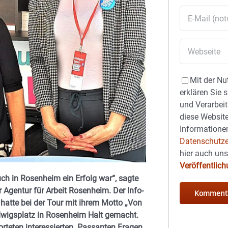
Mit der Nu
erklären Sie 
und Verarbeit
diese Website
Informationen
Datenschutze
hier auch un
Veröffentlic
ch in Rosenheim ein Erfolg war“, sagte
 Agentur für Arbeit Rosenheim. Der Info-
atte bei der Tour mit ihrem Motto „Von
udwigsplatz in Rosenheim Halt gemacht.
orteten interessierten Passanten Fragen