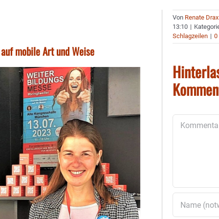
Von
Renate Drax
13:10
|
Kategori
Schlagzeilen
|
0
auf mobile Art und Weise
Hinterla
Kommen
Kommentar