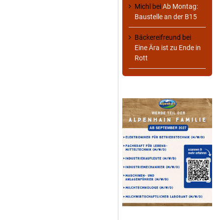
Michl
bei
Ab Montag:
Baustelle an der B15
Bäckereifreund
bei
Eine Ära ist zu Ende in
Rott