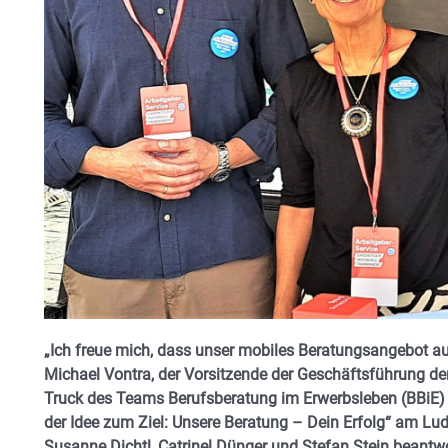
„Ich freue mich, dass unser mobiles Beratungsangebot au
Michael Vontra, der Vorsitzende der Geschäftsführung der
Truck des Teams Berufsberatung im Erwerbsleben (BBiE) h
der Idee zum Ziel: Unsere Beratung – Dein Erfolg“ am L
Susanne Dichtl, Catrinel Dünger und Stefan Stein beantw