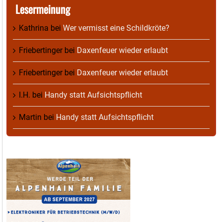
Lesermeinung
Kathrina
bei
Wer vermisst eine Schildkröte?
Friebertinger
bei
Daxenfeuer wieder erlaubt
Friebertinger
bei
Daxenfeuer wieder erlaubt
I.H.
bei
Handy statt Aufsichtspflicht
Martin
bei
Handy statt Aufsichtspflicht