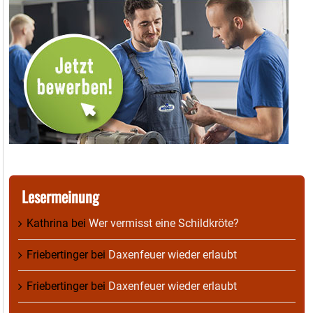
Lesermeinung
Kathrina
bei
Wer vermisst eine Schildkröte?
Friebertinger
bei
Daxenfeuer wieder erlaubt
Friebertinger
bei
Daxenfeuer wieder erlaubt