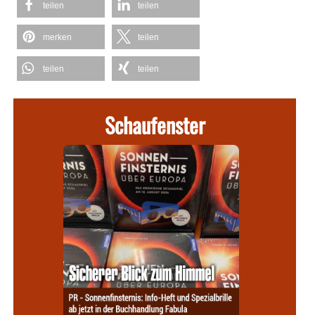
teilen
teilen
merken
teilen
teilen
teilen
Schaufenster