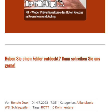
Haben Sie einen Fehler entdeckt? Dann schreiben Sie uns
gerne!
Von
Renate Drax
|
Di. 4.7.2023 - 7:35
|
Kategorien:
Altlandkreis
WS
,
Schlagzeilen
|
Tags:
ROTT
|
0 Kommentare