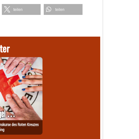
teilen
teilen
ter