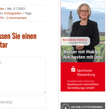
uber
|
Mo. 3.7.2023 -
en:
Schlagzeilen
|
Tags:
PR
|
0 Kommentare
ssen Sie einen
tar