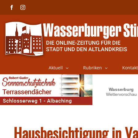
Skip
Facebook
Instagram
to
content
Aktuell
Rubriken
Kontakt
Hausbesichtigung in V