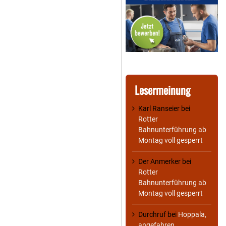
Lesermeinung
Karl Ranseier
bei
Rotter
Bahnunterführung ab
Montag voll gesperrt
Der Anmerker
bei
Rotter
Bahnunterführung ab
Montag voll gesperrt
Durchruf
bei
Hoppala,
angefahren