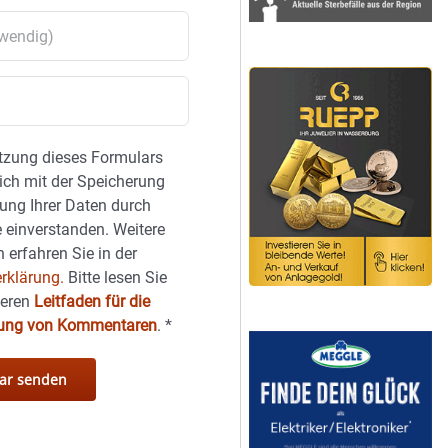
tzung dieses Formulars
sich mit der Speicherung
ung Ihrer Daten durch
 einverstanden. Weitere
 erfahren Sie in der
rklärung.
Bitte lesen Sie
seren
Leitfaden für die
hung von Kommentaren
.
*