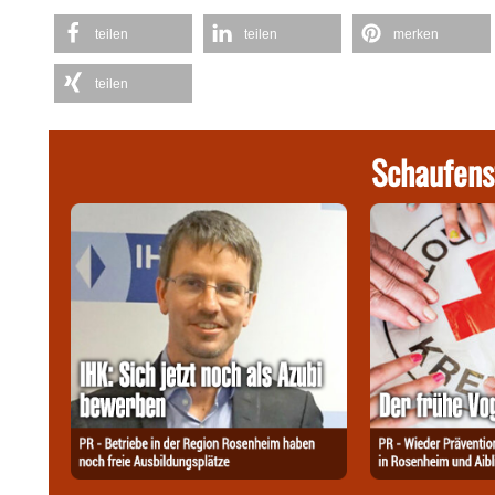
teilen
teilen
merken
teilen
Schaufens