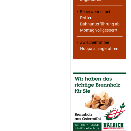
Feuerwehrler
bei
Rotter
Bahnunterführung ab
Montag voll gesperrt
Zwischenruf
bei
Hoppala, angefahren