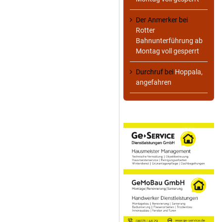
Der Anmerker
bei
Rotter
Bahnunterführung ab
Montag voll gesperrt
Durchruf
bei
Hoppala,
angefahren