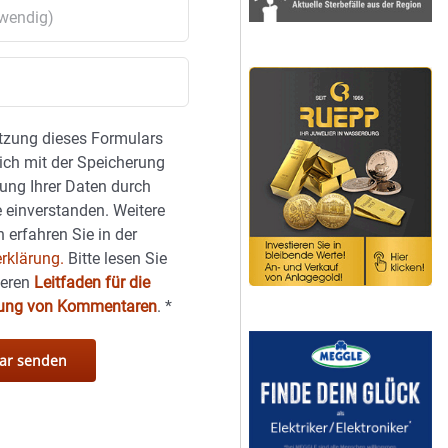
tzung dieses Formulars
sich mit der Speicherung
ung Ihrer Daten durch
 einverstanden. Weitere
 erfahren Sie in der
rklärung.
Bitte lesen Sie
seren
Leitfaden für die
hung von Kommentaren
.
*