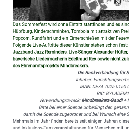
Das Sommerfest wird ohne Eintritt stattfinden und es sin
Hüpfburg, Kinderschminken, Tombola mit attraktiven Pre
Popcorn, Rundfahrt und ein Eimerschießen mit der Feue
Folgende Live-Auftritte dieser Künstler stehen schon fest:
Jazzband Jazz Reminders, Live-Sänger Alexander Hütter, 
bayerische Liedermacherin Edeltraud Rey sowie nicht zul
des Ehrenamtsprojekts Mindbreakers.
Die Bankverbindung für S
Inhaber: Einrichtungsverb
IBAN: DE74 7025 0150 
BIC: BYLADEM
Verwendungszweck:
Mindbreakers-Gaudi
+ N
Bitte bei einer Spende unbedingt den gena
damit die Spende zugeordnet und bei Wunsch eine 
Mehrmals im Jahr finden bereits seit einigen Jahren die
und Inklusions-Tanzveranstaltungen für Menschen mit un