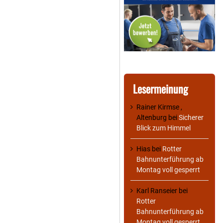
Lesermeinung
Rainer Kirmse ,
Altenburg
bei
Sicherer
Blick zum Himmel
Hias
bei
Rotter
Bahnunterführung ab
Montag voll gesperrt
Karl Ranseier
bei
Rotter
Bahnunterführung ab
Montag voll gesperrt