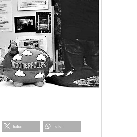
teilen
teilen