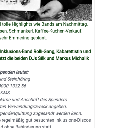
d tolle Highlights wie Bands am Nachmittag,
isen, Schmankerl, Kaffee-Kuchen-Verkauf,
rwehr Emmering geplant.
Inklusions-Band Rolli-Gang, Kabarettistin und
etzt die beiden DJs Silk und Markus Michalik
penden lautet:
und Steinhöring
0000 1332 56
1KMS
ame und Anschrift des Spenders
nnten Verwendungszweck angeben,
Spendenquittung zugesandt werden kann.
se regelmäßig gut besuchten Inklusions-Discos
d ohne Behinderung statt.