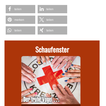
teilen
teilen
merken
teilen
teilen
teilen
Schaufenster