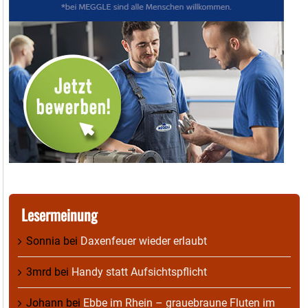
Lesermeinung
Sonnia
bei
Daxenfeuer wieder erlaubt
3mrd
bei
Handy statt Aufsichtspflicht
Johann
bei
Ebbe im Rhein – grauebraune Fluten im