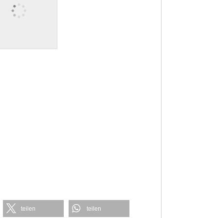
teilen
teilen