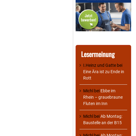
Lesermeinung
I.Heinz und Gatte
bei
Eine Ära ist zu Ende in
Rott
Michl
bei
Ebbe im
Rhein – grauebraune
Fluten im Inn
Michl
bei
Ab Montag:
Baustelle an der B15
Michl
bei
Ab Montag: