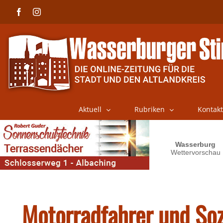
Skip
Facebook
Instagram
to
content
Aktuell
Rubriken
Kontakt
Motorradfahrer und Soz