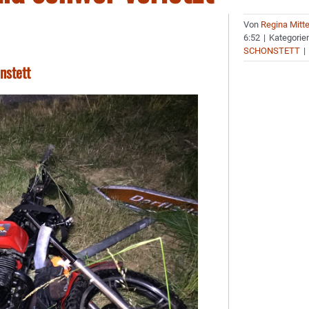
Von
Regina Mitt
6:52
|
Kategorie
SCHONSTETT
|
nstett