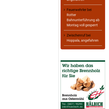
Feuerwehrler
bei
Rotter
Bahnunterführung ab
Montag voll gesperrt
Zwischenruf
bei
Hoppala, angefahren