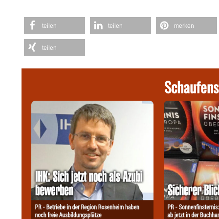
teilen
teilen
merken
teilen
Schaufens