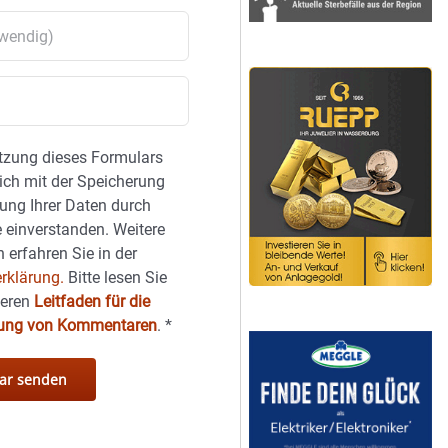
tzung dieses Formulars
sich mit der Speicherung
ung Ihrer Daten durch
 einverstanden. Weitere
 erfahren Sie in der
rklärung.
Bitte lesen Sie
seren
Leitfaden für die
hung von Kommentaren
.
*