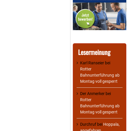
Lesermeinung
Karl Ranseier
bei
Rotter
Bahnunterführung ab
Montag voll gesperrt
Der Anmerker
bei
Rotter
Bahnunterführung ab
Montag voll gesperrt
Durchruf
bei
Hoppala,
angefahren