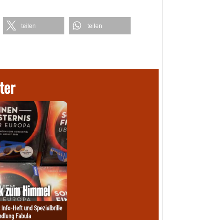
teilen
teilen
ter