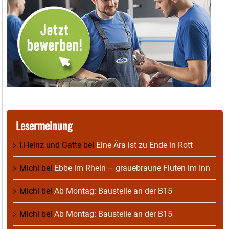
Lesermeinung
I.Heinz und Gatte
bei
Eine Ära ist zu Ende in Rott
Michl
bei
Ebbe im Rhein – grauebraune Fluten im Inn
Michl
bei
Ab Montag: Baustelle an der B15
Michl
bei
Ab Montag: Baustelle an der B15