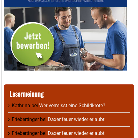
Lesermeinung
Kathrina
bei
Wer vermisst eine Schildkröte?
Friebertinger
bei
Daxenfeuer wieder erlaubt
Friebertinger
bei
Daxenfeuer wieder erlaubt