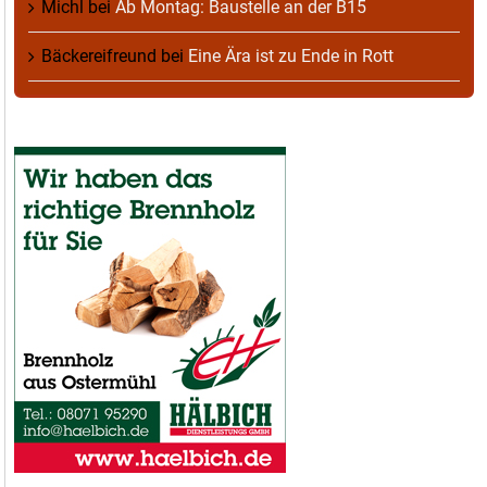
Michl
bei
Ab Montag: Baustelle an der B15
Bäckereifreund
bei
Eine Ära ist zu Ende in Rott