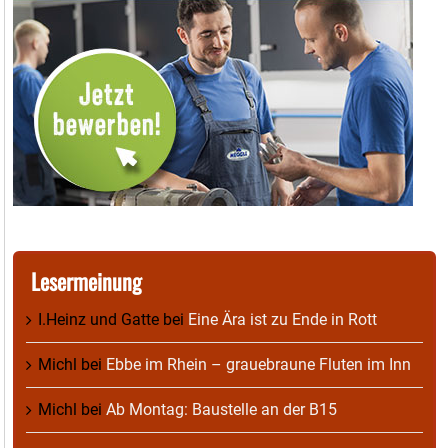
Lesermeinung
I.Heinz und Gatte
bei
Eine Ära ist zu Ende in Rott
Michl
bei
Ebbe im Rhein – grauebraune Fluten im Inn
Michl
bei
Ab Montag: Baustelle an der B15