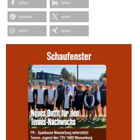
teilen
teilen
merken
teilen
teilen
teilen
Schaufenster