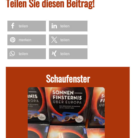
Teilen Sie diesen Beitrag!
teilen
teilen
merken
teilen
teilen
teilen
Schaufenster