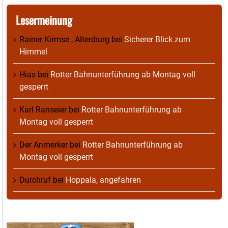
Lesermeinung
Rainer Kirmse , Altenburg
bei
Sicherer Blick zum
Himmel
Hias
bei
Rotter Bahnunterführung ab Montag voll
gesperrt
Karl Ranseier
bei
Rotter Bahnunterführung ab
Montag voll gesperrt
Der Anmerker
bei
Rotter Bahnunterführung ab
Montag voll gesperrt
Durchruf
bei
Hoppala, angefahren