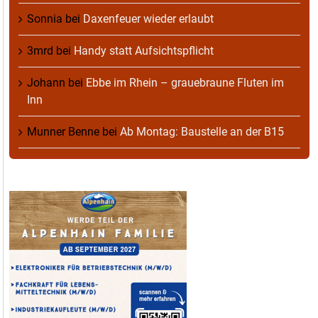
Sonnia
bei
Daxenfeuer wieder erlaubt
3mrd
bei
Handy statt Aufsichtspflicht
Johann
bei
Ebbe im Rhein – grauebraune Fluten im
Inn
Munner Benne
bei
Ab Montag: Baustelle an der B15