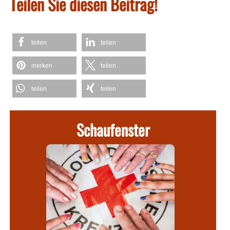
Teilen Sie diesen Beitrag!
teilen
teilen
merken
teilen
teilen
teilen
Schaufenster