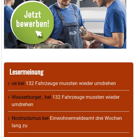
Lesermeinung
oe
bei
132 Fahrzeuge mussten wieder umdrehen
Wasserburger_
bei
132 Fahrzeuge mussten wieder
umdrehen
Nostradamus
bei
Einwohnermeldeamt drei Wochen
lang zu