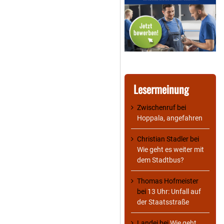
Lesermeinung
Zwischenruf
bei
Hoppala, angefahren
Christian Stadler
bei
Wie geht es weiter mit
dem Stadtbus?
Thomas Hofmeister
bei
13 Uhr: Unfall auf
der Staatsstraße
Landei
bei
Wie geht