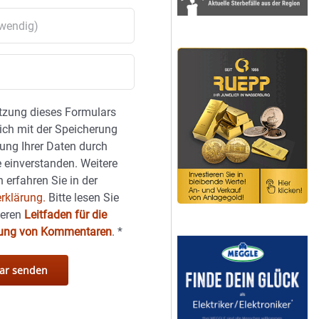
tzung dieses Formulars
sich mit der Speicherung
ung Ihrer Daten durch
 einverstanden. Weitere
 erfahren Sie in der
rklärung.
Bitte lesen Sie
seren
Leitfaden für die
hung von Kommentaren
.
*