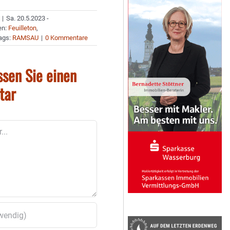
|
Sa. 20.5.2023 -
en:
Feuilleton
,
ags:
RAMSAU
|
0 Kommentare
ssen Sie einen
tar