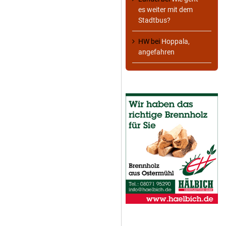
es weiter mit dem
Stadtbus?
HW
bei
Hoppala,
angefahren