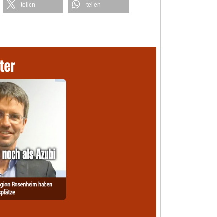
teilen
teilen
ter