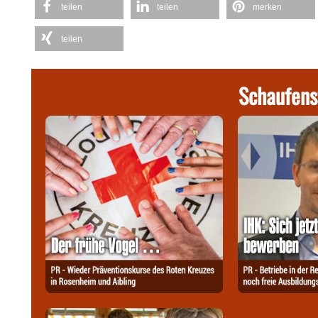
teilen
teilen
merken
teilen
Schaufens