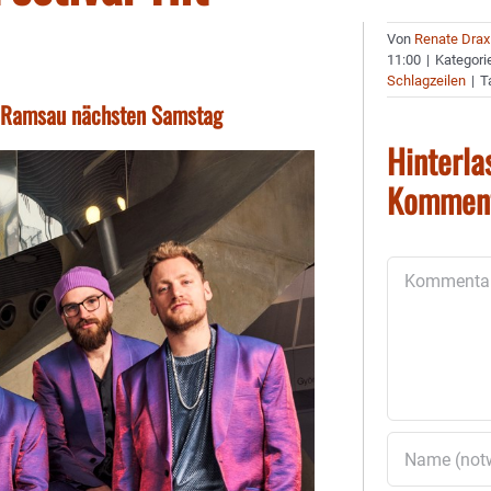
Von
Renate Drax
11:00
|
Kategori
Schlagzeilen
|
T
n Ramsau nächsten Samstag
Hinterla
Kommen
Kommentar