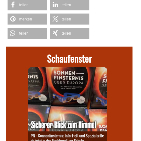
teilen
teilen
merken
teilen
teilen
teilen
Schaufenster