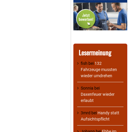
Lesermeinung
fish
bei
132
Fahrzeuge mussten
wieder umdrehen
Sonnia
bei
Daxenfeuer wieder
erlaubt
3mrd
bei
Handy statt
Aufsichtspflicht
Johann
bei
Ebbe im