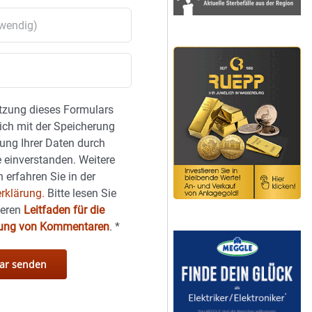
tzung dieses Formulars
sich mit der Speicherung
ung Ihrer Daten durch
 einverstanden. Weitere
 erfahren Sie in der
rklärung.
Bitte lesen Sie
seren
Leitfaden für die
hung von Kommentaren
.
*