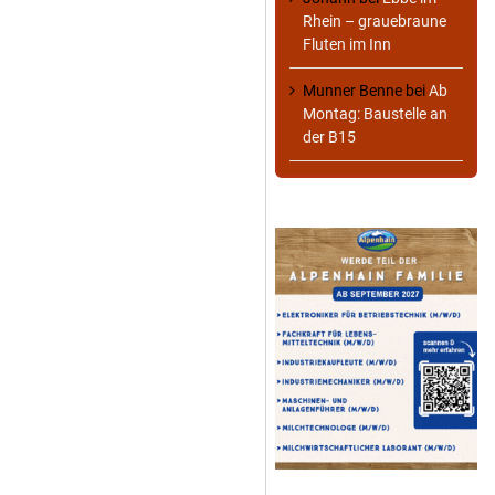
Rhein – grauebraune
Fluten im Inn
Munner Benne
bei
Ab
Montag: Baustelle an
der B15