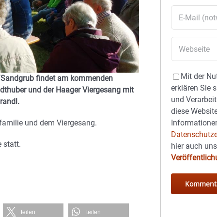
Mit der Nu
erg/Sandgrub findet am kommenden
erklären Sie 
idthuber und der Haager Viergesang mit
und Verarbeit
randl.
diese Website
sfamilie und dem Viergesang.
Informationen
Datenschutze
 statt.
hier auch un
Veröffentlic
teilen
teilen