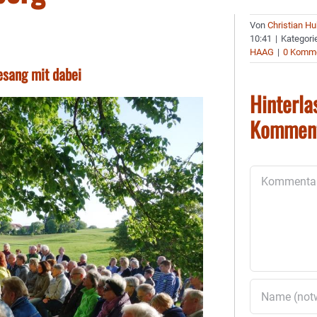
Von
Christian H
10:41
|
Kategori
HAAG
|
0 Komm
esang mit dabei
Hinterla
Kommen
Kommentar