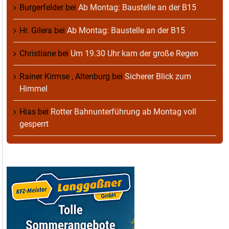
Burgerfelder
bei
Ab Montag: Baustelle an der B15
Hr. Gilera
bei
Ab Montag: Baustelle an der B15
Christiane
bei
Um 19.30 Uhr kam der große Regen
Rainer Kirmse , Altenburg
bei
Sicherer Blick zum
Himmel
Hias
bei
Rotter Bahnunterführung ab Montag voll
gesperrt