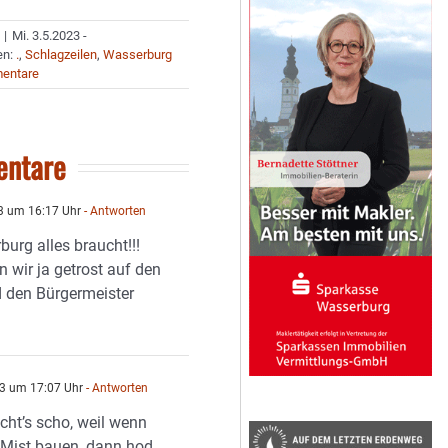
|
Mi. 3.5.2023 -
en:
.
,
Schlagzeilen
,
Wasserburg
entare
ntare
3 um 16:17 Uhr
- Antworten
urg alles braucht!!!
 wir ja getrost auf den
d den Bürgermeister
3 um 17:07 Uhr
- Antworten
cht’s scho, weil wenn
 Mist bauen, dann hod