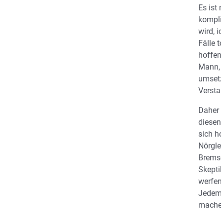
Es ist
kompli
wird, 
Fälle 
hoffen
Mann, 
umsetz
Versta
Daher 
diesen
sich h
Nörgle
Brems
Skepti
werfen
Jedem
mache