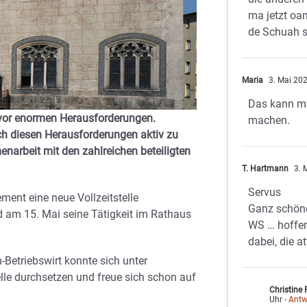
ma jetzt oa
de Schuah 
Maria
3. Mai 20
Das kann m
ig vor enormen Herausforderungen.
machen.
h diesen Herausforderungen aktiv zu
enarbeit mit den zahlreichen beteiligten
T. Hartmann
3. 
Servus
ent eine neue Vollzeitstelle
Ganz schön
d am 15. Mai seine Tätigkeit im Rathaus
WS … hoffen
dabei, die at
Betriebswirt konnte sich unter
le durchsetzen und freue sich schon auf
Christine
Uhr
- Antw