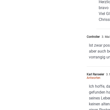
Herzli
bravo 
Viel G
Chriss
Controller
3. Mai
Ist zwar pos
aber auch b
vorrangig u
Karl Ranseier
3. 
Antworten
Ich hoffe, 
gefunden hat
seines Lebe
keinen alten
einen Posten