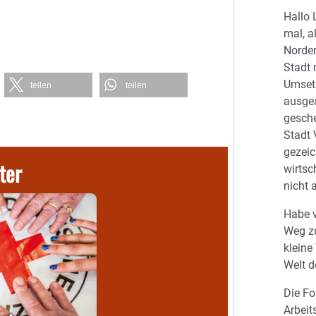
Hallo 
mal, a
Norden
Stadt 
Umset
teilen
teilen
ausgea
gesche
Stadt
gezeic
ter
wirtsc
nicht 
Habe v
Weg zu
kleine
Welt d
Die Fo
Arbeit