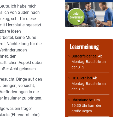
Leute, ich habe mich
ls ich von Süden nach
 zog, sehr für diese
mit Herzblut eingesetzt.
zbare Ideen
rbeitet, keine Mühe
ut, Nächte lang für die
Lesermeinung
 Veränderungen
hnet, den
Burgerfelder
bei
Ab
Montag: Baustelle an
haftlichen Aspekt dabei
der B15
außer Acht gelassen.
Hr. Gilera
bei
Ab
ersucht, Dinge auf den
Montag: Baustelle an
 bringen, versucht,
der B15
 Veränderungen in die
er Insulaner zu bringen.
Christiane
bei
Um
19.30 Uhr kam der
lge war, ein träger
große Regen
skreis (Ehrenamtliche)