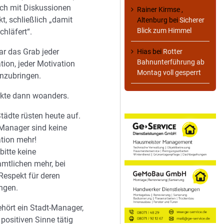
ch mit Diskussionen
Rainer Kirmse ,
kt, schließlich „damit
Altenburg
bei
Sicherer
Blick zum Himmel
chläfert“.
r das Grab jeder
Hias
bei
Rotter
Bahnunterführung ab
tion, jeder Motivation
Montag voll gesperrt
inzubringen.
rkte dann woanders.
Städte rüsten heute auf.
Manager sind keine
tion mehr!
bitte keine
mtlichen mehr, bei
Respekt für deren
ngen.
ehört ein Stadt-Manager,
 positiven Sinne tätig