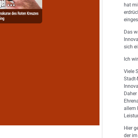
hat mi
erdrüc
einges
Das wa
Innova
sich e
Ich wi
Viele 
Stadt-
Innova
Daher 
Ehrena
allem 
Leistu
Hier g
der im