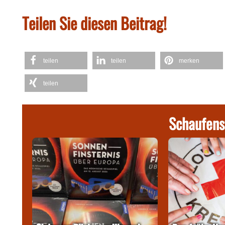
Teilen Sie diesen Beitrag!
teilen
teilen
merken
teilen
Schaufens