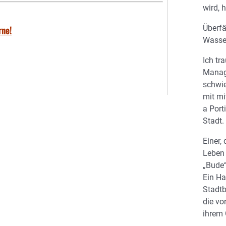
wird, h
Überfä
rne!
Wasser
Ich tr
Manage
schwi
mit mi
a Port
Stadt.
Einer,
Leben 
„Bude“
Ein H
Stadtb
die vo
ihrem 