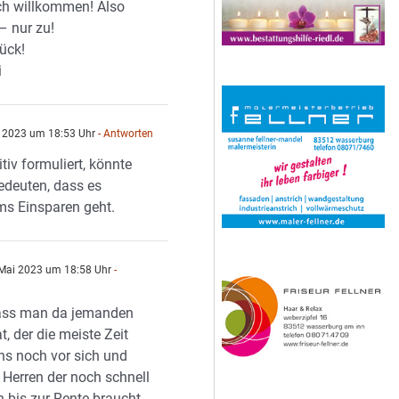
ch willkommen! Also
– nur zu!
lück!
i
 2023 um 18:53 Uhr
- Antworten
itiv formuliert, könnte
edeuten, dass es
ms Einsparen geht.
Mai 2023 um 18:58 Uhr
-
dass man da jemanden
, der die meiste Zeit
ns noch vor sich und
 Herren der noch schnell
 bis zur Rente braucht.