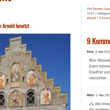
Von
Renate Drax
15:37
|
Kategori
aktuell
|
9 Komm
 Arnold besetzt
9 Komme
Alois
3. Mai 202
Was Wasserb
Dann können
Stadtrat un
verzichten.
Michi
3. Mai 202
Ja, des brau
die anderen