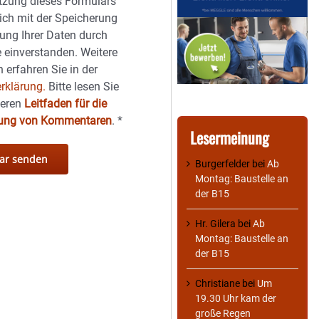
tzung dieses Formulars
sich mit der Speicherung
ung Ihrer Daten durch
 einverstanden. Weitere
 erfahren Sie in der
rklärung.
Bitte lesen Sie
seren
Leitfaden für die
hung von Kommentaren
.
*
Lesermeinung
Burgerfelder
bei
Ab
Montag: Baustelle an
der B15
Hr. Gilera
bei
Ab
Montag: Baustelle an
der B15
Christiane
bei
Um
19.30 Uhr kam der
große Regen