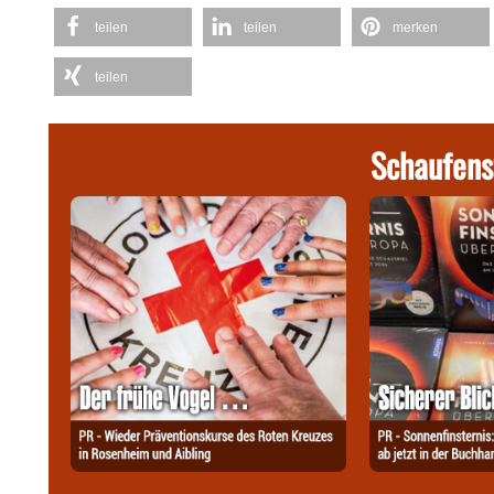
teilen
teilen
merken
teilen
Schaufens