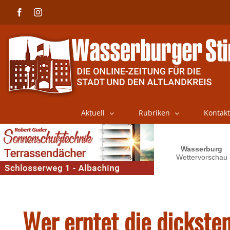
Skip
Facebook
Instagram
to
content
Aktuell
Rubriken
Kontakt
Wer erntet die dicksten