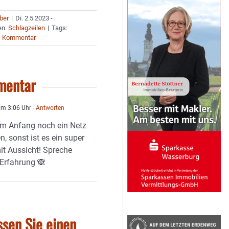
uber
|
Di. 2.5.2023 -
en:
Schlagzeilen
|
Tags:
1 Kommentar
mentar
um 3:06 Uhr
- Antworten
m Anfang noch ein Netz
n, sonst ist es ein super
it Aussicht! Spreche
 Erfahrung 🙈
ssen Sie einen