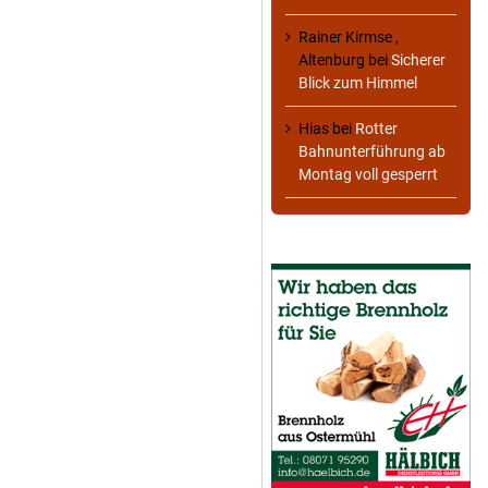
Rainer Kirmse ,
Altenburg
bei
Sicherer
Blick zum Himmel
Hias
bei
Rotter
Bahnunterführung ab
Montag voll gesperrt