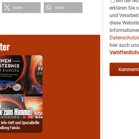
Mit der Nu
erklären Sie 
teilen
teilen
und Verarbeit
diese Website
Informationen
Datenschutze
ter
hier auch un
Veröffentlic