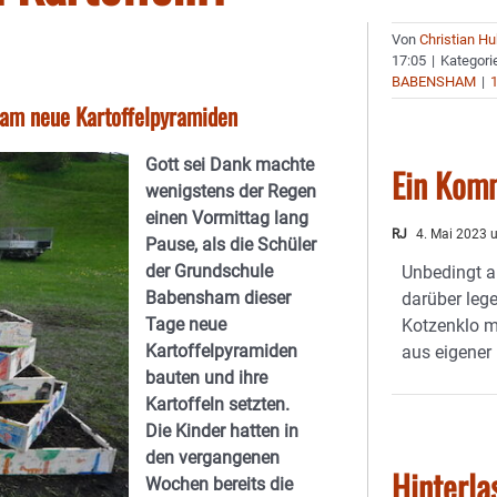
Von
Christian H
17:05
|
Kategori
BABENSHAM
|
am neue Kartoffelpyramiden
Gott sei Dank machte
Ein Kom
wenigstens der Regen
einen Vormittag lang
RJ
4. Mai 2023 
Pause, als die Schüler
der Grundschule
Unbedingt a
Babensham dieser
darüber lege
Tage neue
Kotzenklo m
Kartoffelpyramiden
aus eigener
bauten und ihre
Kartoffeln setzten.
Die Kinder hatten in
den vergangenen
Hinterla
Wochen bereits die